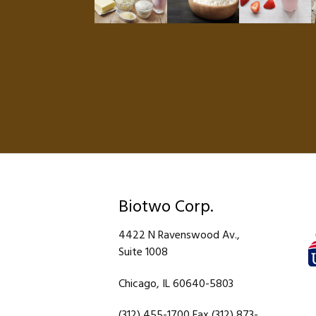
Biotwo Corp.
4422 N Ravenswood Av.,
Suite 1008
Chicago, IL 60640-5803
(312) 455-1700 Fax (312) 873-