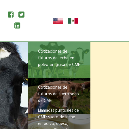
Cotizaciones de
futuros de leche en
polvo sin grasa de CME
Cotizaciones de
futuros de suero seco
de CME
Llamadas puntuales de
CME: suero de leche
en polvo, queso,